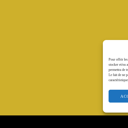
Pour offrir le
stocker et/ou 
permettra de t
Le fait de ne 
caractéristique
AC